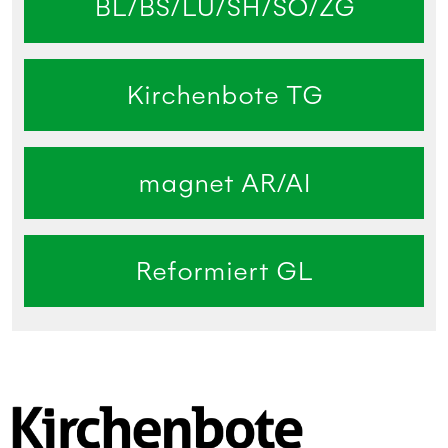
BL/BS/LU/SH/SO/ZG
Kirchenbote TG
magnet AR/AI
Reformiert GL