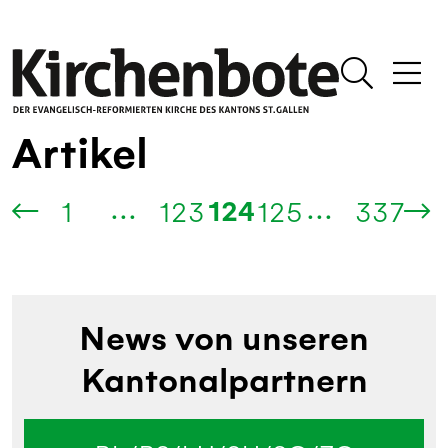
Artikel
...
...
124
1
123
125
337
News von unseren
Kantonalpartnern