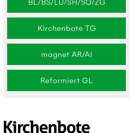
BL/BS/LU/SH/SO/ZG
Kirchenbote TG
magnet AR/AI
Reformiert GL