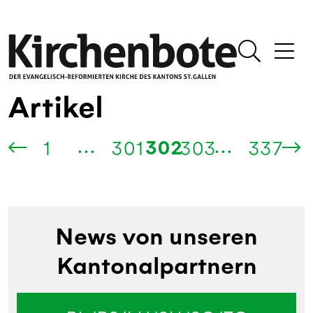
Artikel
...
...
302
1
301
303
337
News von unseren
Kantonalpartnern