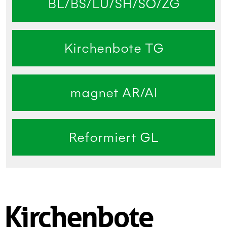
BL/BS/LU/SH/SO/ZG
Kirchenbote TG
magnet AR/AI
Reformiert GL