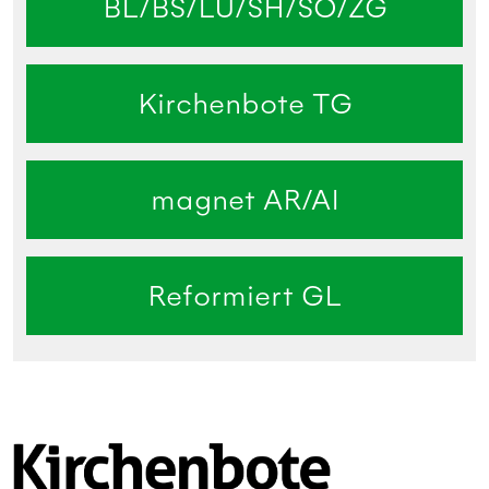
BL/BS/LU/SH/SO/ZG
Kirchenbote TG
magnet AR/AI
Reformiert GL