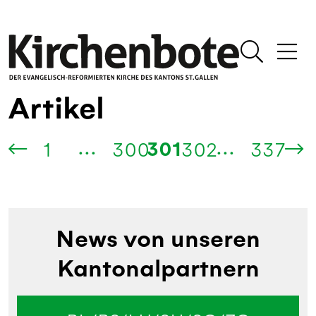
Artikel
...
...
301
1
300
302
337
News von unseren
Kantonalpartnern