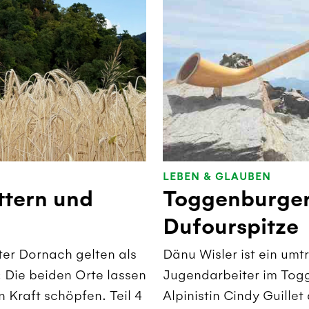
LEBEN & GLAUBEN
ttern und
Toggenburger
Dufourspitze
ter Dornach gelten als
Dänu Wisler ist ein umt
: Die beiden Orte lassen
Jugendarbeiter im Togg
 Kraft schöpfen. Teil 4
Alpinistin Cindy Guille