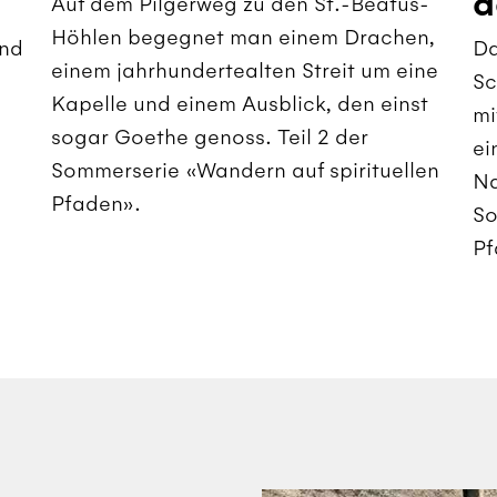
d
Auf dem Pilgerweg zu den St.-Beatus-
Höhlen begegnet man einem Drachen,
und
Da
einem jahrhundertealten Streit um eine
Sc
Kapelle und einem Ausblick, den einst
mi
sogar Goethe genoss. Teil 2 der
ei
Sommerserie «Wandern auf spirituellen
Na
Pfaden».
So
Pf