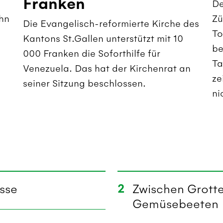
Franken
De
hn
Zü
Die Evangelisch-reformierte Kirche des
To
Kantons St.Gallen unterstützt mit 10
be
000 Franken die Soforthilfe für
Ta
Venezuela. Das hat der Kirchenrat an
ze
seiner Sitzung beschlossen.
ni
2
sse
Zwischen Grotte
Gemüsebeeten