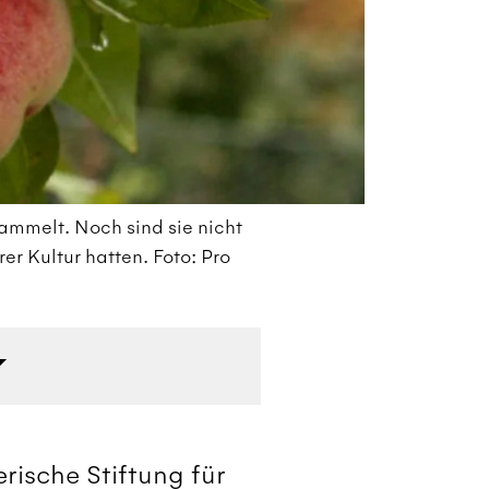
ammelt. Noch sind sie nicht
Sc
rer Kultur hatten. Foto: Pro
au
Sp
ische Stiftung für