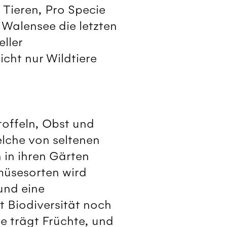
 Tieren, Pro Specie
 Walensee die letzten
ller
cht nur Wildtiere
toffeln, Obst und
elche von seltenen
in ihren Gärten
müsesorten wird
 und eine
t Biodiversität noch
re trägt Früchte, und