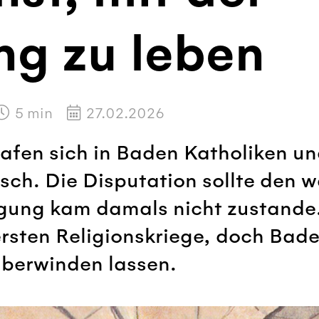
ng zu leben
5
min
27.02.2026
afen sich in Baden Katholiken u
ch. Die Disputation sollte den 
nigung kam damals nicht zustand
ersten Religionskriege, doch Bad
überwinden lassen.