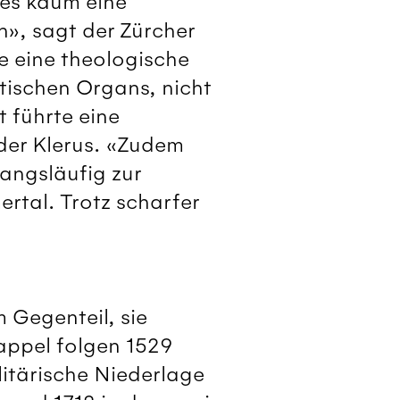
 es kaum eine
n», sagt der Zürcher
e eine theologische
tischen Organs, nicht
 führte eine
 der Klerus. «Zudem
wangsläufig zur
rtal. Trotz scharfer
 Gegenteil, sie
Kappel folgen 1529
litärische Niederlage