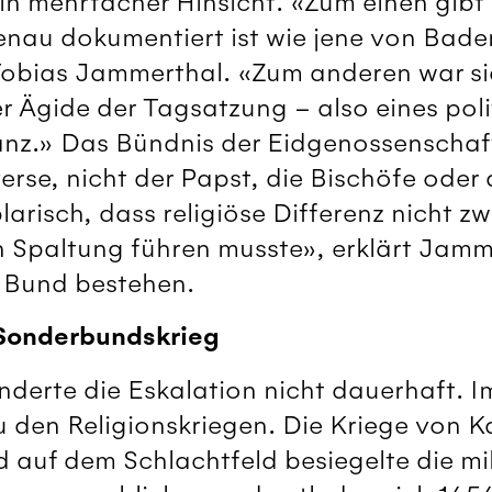
in mehrfacher Hinsicht. «Zum einen gibt
enau dokumentiert ist wie jene von Bade
Tobias Jammerthal. «Zum anderen war si
r Ägide der Tagsatzung – also eines poli
tanz.» Das Bündnis der Eidgenossenschaft
rse, nicht der Papst, die Bischöfe oder
larisch, dass religiöse Differenz nicht z
n Spaltung führen musste», erklärt Jamme
 Bund bestehen.
Sonderbundskrieg
nderte die Eskalation nicht dauerhaft. Im
u den Religionskriegen. Die Kriege von 
d auf dem Schlachtfeld besiegelte die mi