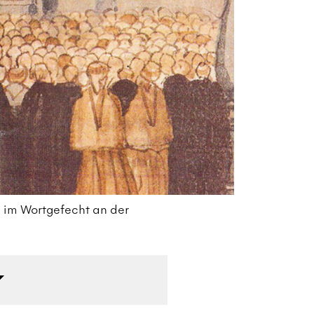
 im Wortgefecht an der
St
Ba