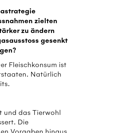
mastrategie
ssnahmen zielten
tärker zu ändern
sgasausstoss gesenkt
ngen?
er Fleischkonsum ist
rstaaten. Natürlich
its.
rt und das Tierwohl
sert. Die
ichen Vorgaben hinaus