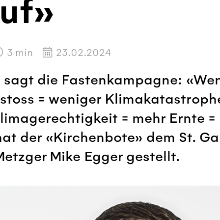
auf»
3
min
23.02.2024
, sagt die Fastenkampagne: «We
toss = weniger Klimakatastroph
imagerechtigkeit = mehr Ernte = 
at der «Kirchenbote» dem St. Gal
etzger Mike Egger gestellt.