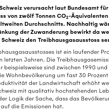
 Schweiz verursacht laut Bundesamt für
oss von zwölf Tonnen CO
-Äquivalenten
2
ltweiten Durchschnitts. Nachhaltig wä
änkung der Zuwanderung bewirkt da we
 Schweiz den Treibhausgasausstoss se
bhausgasausstosses ist ein laufender Pro
en letzten Jahren. Die Treibhausgasemiss
r beispielsweise sind zwischen 1990 und
ie Wohnbevölkerung um fast 30 Prozent 
duktivität der Landwirtschaft erhöht we
hweiz mit qualitativ hochstehenden Leben
 der Logik der Sache, dass das Bevölke
 auf die Emissionen hat.