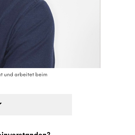
at und arbeitet beim
Mi
Fl
einverstanden?