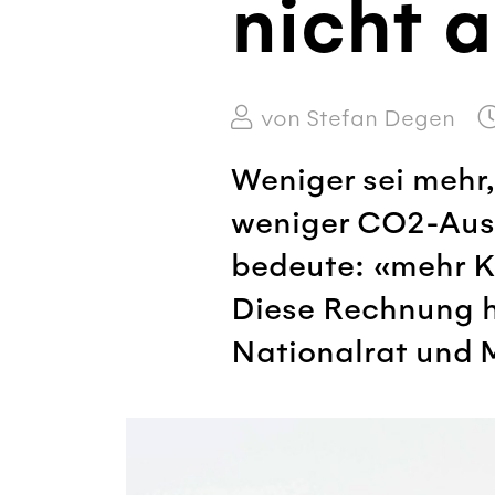
nicht 
von Stefan Degen
Weniger sei mehr
weniger CO2-Auss
bedeute: «mehr Kl
Diese Rechnung h
Nationalrat und M