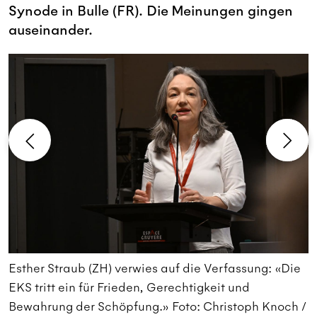
Synode in Bulle (FR). Die Meinungen gingen
auseinander.
Esther Straub (ZH) verwies auf die Verfassung: «Die
«
EKS tritt ein für Frieden, Gerechtigkeit und
a
Bewahrung der Schöpfung.» Foto: Christoph Knoch /
k