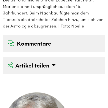
Die astronomische Uhr der Lübecker Kirche St.
D
Marien stammt ursprünglich aus dem 16.
M
Jahrhundert. Beim Nachbau fügte man dem
J
n
Tierkreis ein dreizehntes Zeichen hinzu, um sich von
T
der Astrologie abzugrenzen. | Foto: Noelle
d
Kommentare
Artikel teilen