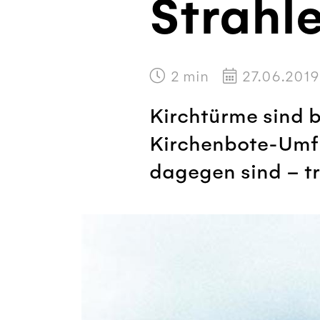
Strahl
2
min
27.06.2019
Kirchtürme sind 
Kirchenbote-Umfr
dagegen sind – tr