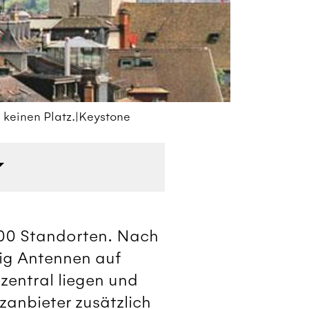
 keinen Platz.|Keystone
An
500 Standorten. Nach
ig Antennen auf
 zentral liegen und
anbieter zusätzlich