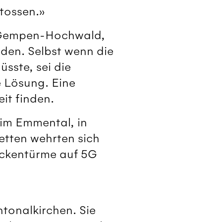
stossen.»
h-Gempen-Hochwald,
nden. Selbst wenn die
sste, sei die
 Lösung. Eine
it finden.
 im Emmental, in
tten wehrten sich
ockentürme auf 5G
tonalkirchen. Sie