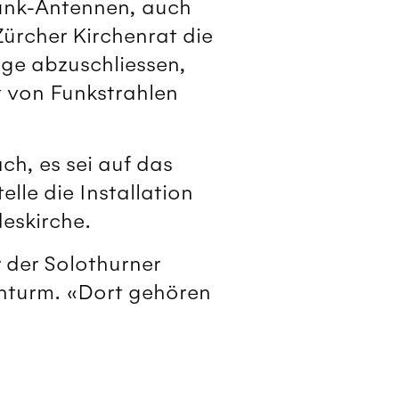
funk-Antennen, auch
rcher Kirchenrat die
ge abzuschliessen,
 von Funkstrahlen
h, es sei auf das
lle die Installation
eskirche.
r der Solothurner
chturm. «Dort gehören