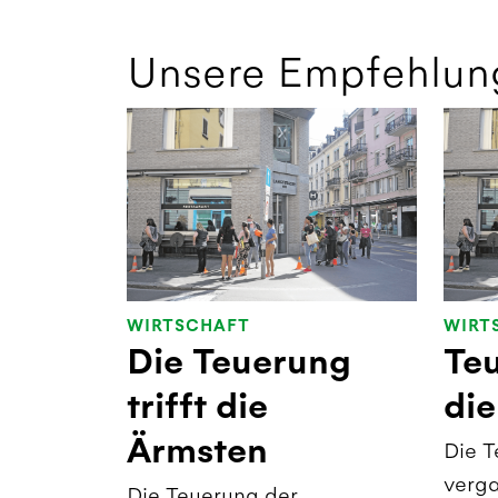
Unsere Empfehlun
WIRTSCHAFT
WIRT
Die Teuerung
Teu
trifft die
di
Ärmsten
Die T
verga
Die Teuerung der