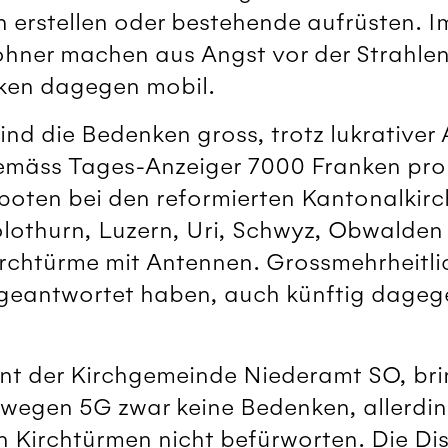
n erstellen oder bestehende aufrüsten. 
ner machen aus Angst vor der Strahle
iken dagegen mobil.
ind die Bedenken gross, trotz lukrativer
emäss Tages-Anzeiger 7000 Franken pro 
oten bei den reformierten Kantonalkirc
lothurn, Luzern, Uri, Schwyz, Obwalde
irchtürme mit Antennen. Grossmehrheitli
geantwortet haben, auch künftig dageg
ent der Kirchgemeinde Niederamt SO, bri
 wegen 5G zwar keine Bedenken, allerdin
en Kirchtürmen nicht befürworten. Die Di