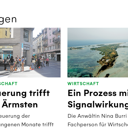
gen
SCHAFT
WIRTSCHAFT
erung trifft
Ein Prozess m
e Ärmsten
Signalwirkun
euerung der
Die Anwältin Nina Burri 
ngenen Monate trifft
Fachperson für Wirtsch