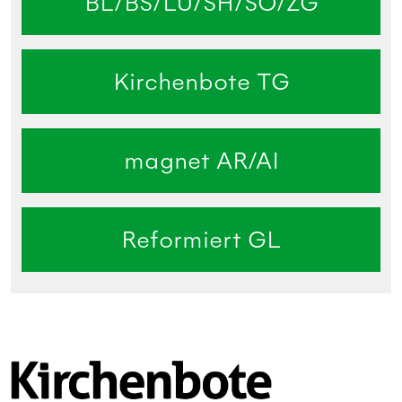
BL/BS/LU/SH/SO/ZG
Kirchenbote TG
magnet AR/AI
Reformiert GL