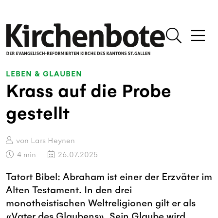
LEBEN & GLAUBEN
Krass auf die Probe
gestellt
von Lars Heynen
4
min
26.07.2025
Tatort Bibel: Abraham ist einer der Erzväter im
Alten Testament. In den drei
monotheistischen Weltreligionen gilt er als
«Vater des Glaubens». Sein Glaube wird