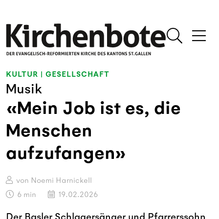
KULTUR
|
GESELLSCHAFT
Musik
«Mein Job ist es, die
Menschen
aufzufangen»
von Noemi Harnickell
6
min
19.02.2026
Der Basler Schlagersänger und Pfarrerssohn