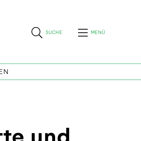
SUCHE
MENÜ
EN
te und