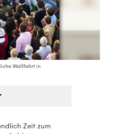
iche Wallfahrt in
De
Sü
endlich Zeit zum