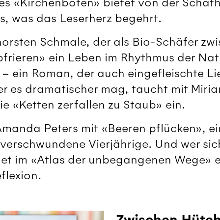
es «Kirchenboten» bietet von der Schafh
s, was das Leserherz begehrt.
horsten Schmale, der als Bio-Schäfer zw
bfrieren» ein Leben im Rhythmus der Natu
 – ein Roman, der auch eingefleischte L
er es dramatischer mag, taucht mit Miri
e «Ketten zerfallen zu Staub» ein.
manda Peters mit «Beeren pflücken», e
verschwundene Vierjährige. Und wer sich
et im «Atlas der unbegangenen Wege» e
flexion.
Zwischen Hüte