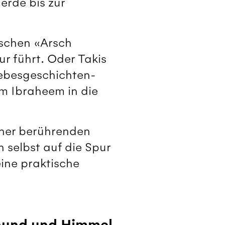
erde bis zur
ischen «Arsch
r führt. Oder Takis
iebesgeschichten-
am Ibraheem in die
iner berührenden
 selbst auf die Spur
ine praktische
hund und Himmel