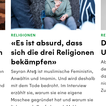
RELIGIONEN
RE
«Es ist absurd, dass
D
n
sich die drei Religionen
U
bekämpfen»
Ab
de
on
Seyran Ateş ist muslimische Feministin,
da
Anwältin und Imamin. Und wird deshalb
ni
nd
mit dem Tode bedroht. Im Interview
Zu
erzählt sie, warum sie eine eigene
Moschee gegründet hat und warum sie