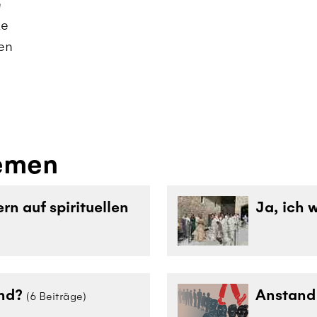
e
ke
en
emen
n auf spirituellen
Ja, ich w
nd?
Anstand
(6 Beiträge)