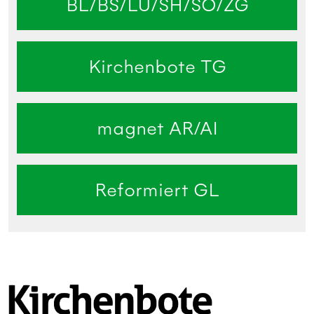
BL/BS/LU/SH/SO/ZG
Kirchenbote TG
magnet AR/AI
Reformiert GL