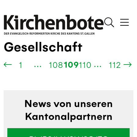
Gesellschaft
...
...
109
1
108
110
112
News von unseren
Kantonalpartnern