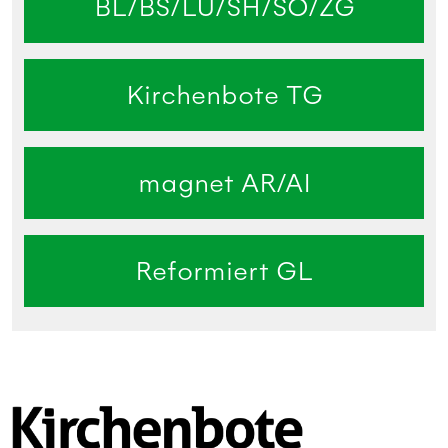
BL/BS/LU/SH/SO/ZG
Kirchenbote TG
magnet AR/AI
Reformiert GL