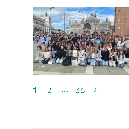
...
1
2
36