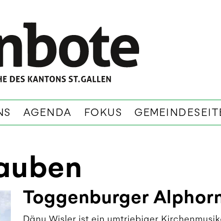
NS
AGENDA
FOKUS
GEMEINDESEIT
auben
Toggenburger Alphorn
Dänu Wisler ist ein umtriebiger Kirchenmusik