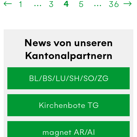
...
...
4
1
3
5
36
News von unseren
Kantonalpartnern
BL/BS/LU/SH/SO/ZG
Kirchenbote TG
magnet AR/AI