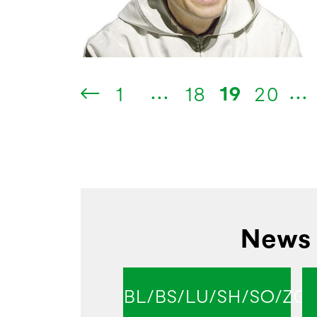
...
...
19
1
18
20
News 
BL/BS/LU/SH/SO/ZG