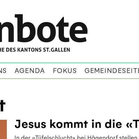
NS
AGENDA
FOKUS
GEMEINDESEIT
t
Jesus kommt in die «T
In der «Tüfelschlucht» bei Hägendorf stelle