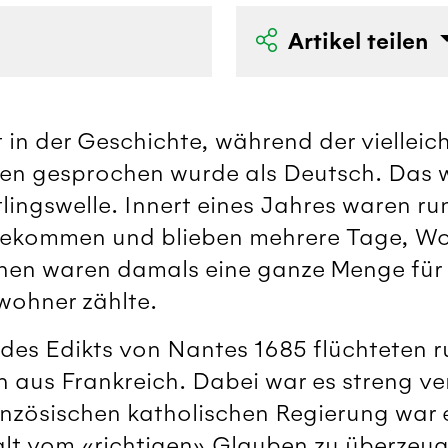
Artikel teilen
t in der Geschichte, während der vielleic
en gesprochen wurde als Deutsch. Das 
lingswelle. Innert eines Jahres waren ru
gekommen und blieben mehrere Tage, W
n waren damals eine ganze Menge für e
wohner zählte.
es Edikts von Nantes 1685 flüchteten r
 aus Frankreich. Dabei war es streng ve
ranzösischen katholischen Regierung war 
alt vom «richtigen» Glauben zu überzeug