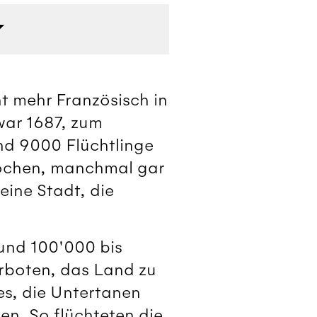
ht mehr Französisch in
war 1687, zum
nd 9000 Flüchtlinge
ochen, manchmal gar
ine Stadt, die
und 100'000 bis
rboten, das Land zu
es, die Untertanen
en. So flüchteten die