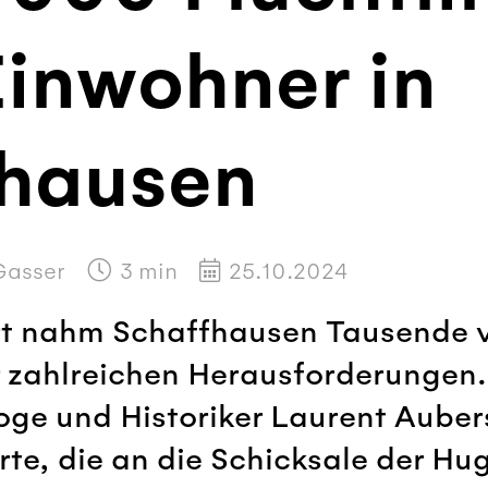
inwohner in
hausen
Gasser
3
min
25.10.2024
rt nahm Schaffhausen Tausende 
r zahlreichen Herausforderungen.
oge und Historiker Laurent Auber
rte, die an die Schicksale der H