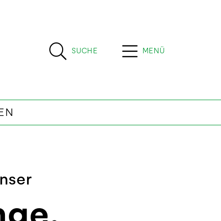
SUCHE
MENÜ
EN
nser
nge,