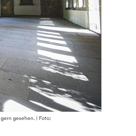
gern gesehen. | Foto:
Hu
Re