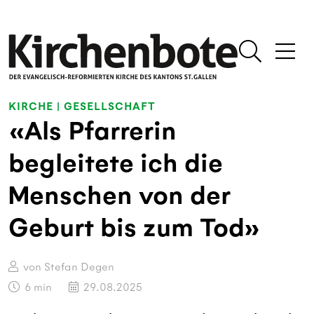
KIRCHE
|
GESELLSCHAFT
«Als Pfarrerin
begleitete ich die
Menschen von der
Geburt bis zum Tod»
von Stefan Degen
6
min
29.08.2025