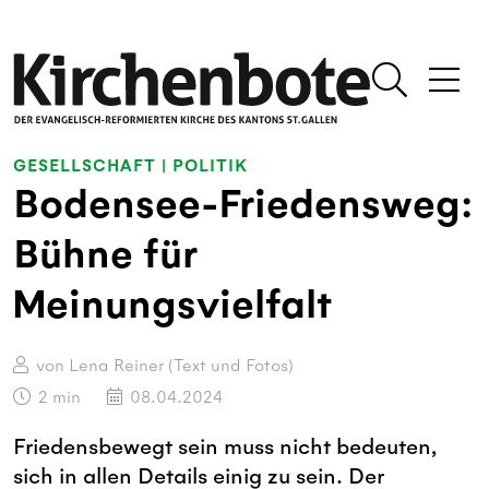
GESELLSCHAFT
|
POLITIK
Bodensee-Friedensweg:
Bühne für
Meinungsvielfalt
von Lena Reiner (Text und Fotos)
2
min
08.04.2024
Friedensbewegt sein muss nicht bedeuten,
sich in allen Details einig zu sein. Der