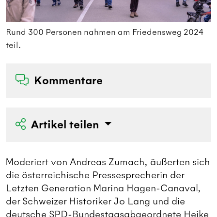
Rund 300 Personen nahmen am Friedensweg 2024
P
teil.
F
Kommentare
Artikel teilen
Moderiert von Andreas Zumach, äußerten sich
die österreichische Pressesprecherin der
Letzten Gene­ration Marina Hagen-Canaval,
der Schweizer Historiker Jo Lang und die
deutsche SPD-Bundestagsab­ge­ordnete Heike