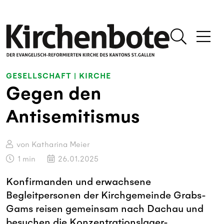
GESELLSCHAFT
|
KIRCHE
Gegen den
Antisemitismus
von Katharina Meier
1
min
26.01.2025
Konfirmanden und erwachsene
Begleitpersonen der Kirchgemeinde Grabs-
Gams reisen gemeinsam nach Dachau und
besuchen die Konzentrationslager-