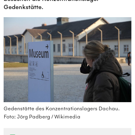
Gedenkstätte.
Gedenstätte des Konzentrationslagers Dachau.
G
Foto: Jörg Padberg / Wikimedia
F