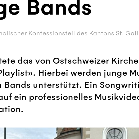
nge Bands
olischer Konfessionsteil des Kantons St. Gal
tete das von Ostschweizer Kirche
laylist». Hierbei werden junge Mu
 Bands unterstützt. Ein Songwri
auf ein professionelles Musikvide
ation.