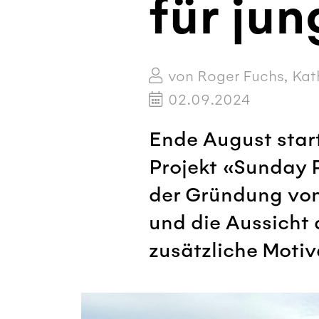
für ju
von Roger Fuchs, Kath
02.09.2024
Ende August star
Projekt «Sunday P
der Gründung von
und die Aussicht 
zusätzliche Motiv