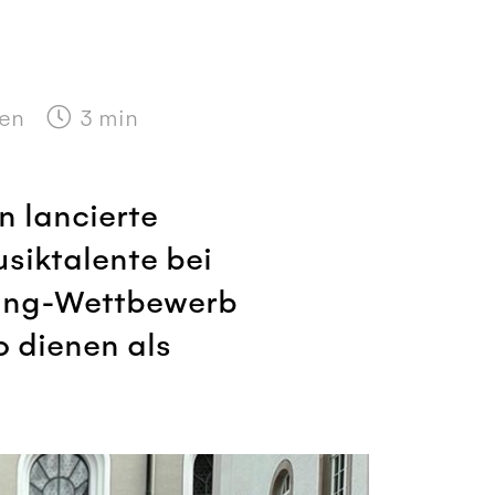
len
3
min
n lancierte
siktalente bei
ting-Wettbewerb
o dienen als