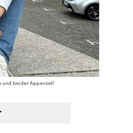
n und beider Appenzell
De
la