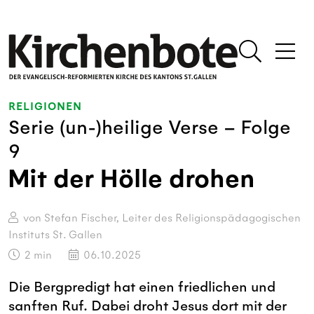
RELIGIONEN
Serie (un-)heilige Verse – Folge
9
Mit der Hölle drohen
von Stefan Fischer, Leiter des Religionspädagogischen
Instituts St. Gallen
2
min
06.10.2025
Die Bergpredigt hat einen friedlichen und
sanften Ruf. Dabei droht Jesus dort mit der