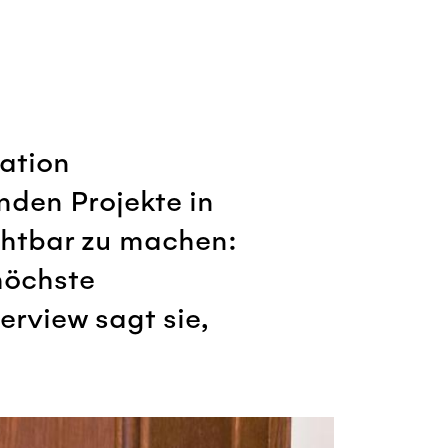
lation
nden Projekte in
chtbar zu machen:
höchste
erview sagt sie,