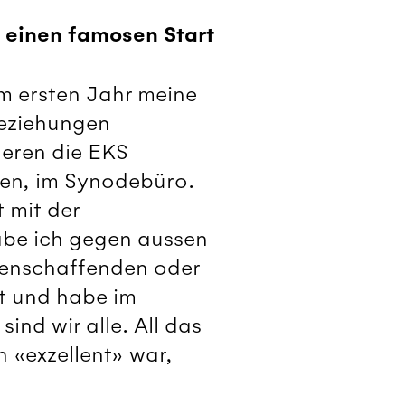
e einen famosen Start
im ersten Jahr meine
Beziehungen
eren die EKS
dien, im Synodebüro.
 mit der
abe ich gegen aussen
ienschaffenden oder
st und habe im
ind wir alle. All das
 «exzellent» war,