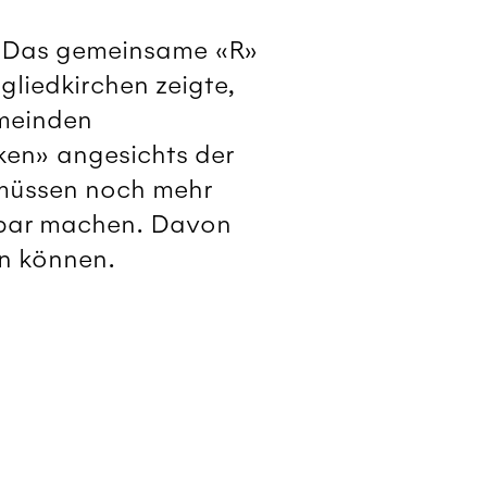
: Das gemeinsame «R»
gliedkirchen zeigte,
emeinden
ken» angesichts der
 müssen noch mehr
tbar machen. Davon
en können.