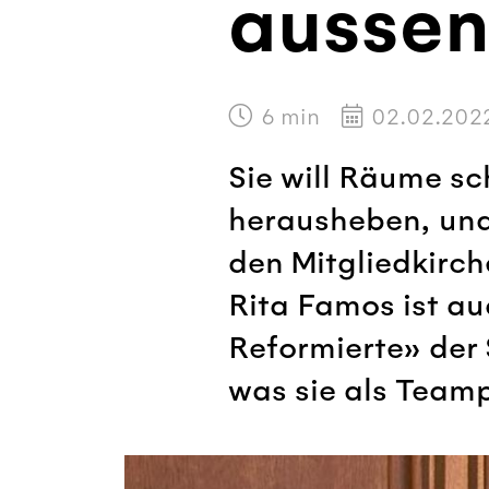
aussen
6
min
02.02.202
Sie will Räume sc
herausheben, und 
den Mitgliedkirc
Rita Famos ist a
Reformierte» der 
was sie als Teamp