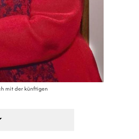
h mit der künftigen
Ri
Au