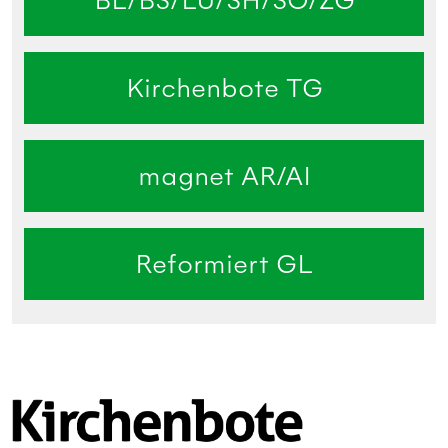
BL/BS/LU/SH/SO/ZG
Kirchenbote TG
magnet AR/AI
Reformiert GL