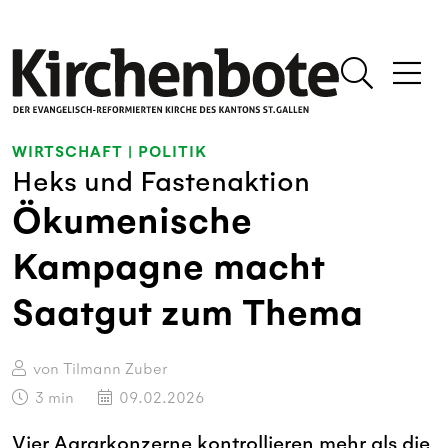
WIRTSCHAFT
|
POLITIK
Heks und Fastenaktion
Ökumenische
Kampagne macht
Saatgut zum Thema
von Tilmann Zuber
3
min
09.02.2026
Vier Agrarkonzerne kontrollieren mehr als die