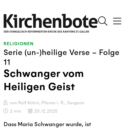
RELIGIONEN
Serie (un-)heilige Verse – Folge
11
Schwanger vom
Heiligen Geist
von Rolf Kühni, Pfarrer i. R., Sargans
2
min
20.12.2025
Dass Maria Schwanger wurde, ist