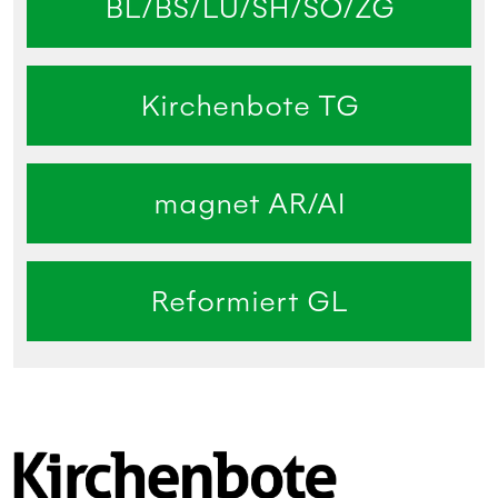
BL/BS/LU/SH/SO/ZG
Kirchenbote TG
magnet AR/AI
Reformiert GL