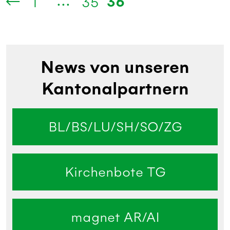
...
36
1
35
News von unseren
Kantonalpartnern
BL/BS/LU/SH/SO/ZG
Kirchenbote TG
magnet AR/AI