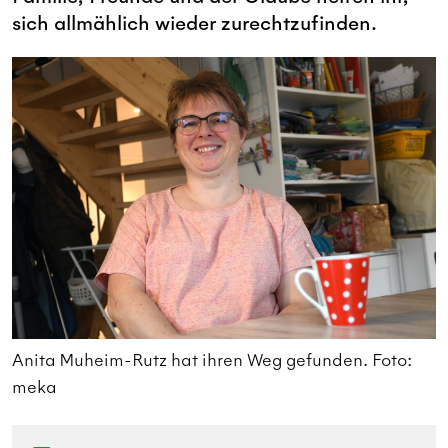
sich allmählich wieder zurechtzufinden.
Anita Muheim-Rutz hat ihren Weg gefunden. Foto:
A
meka
m