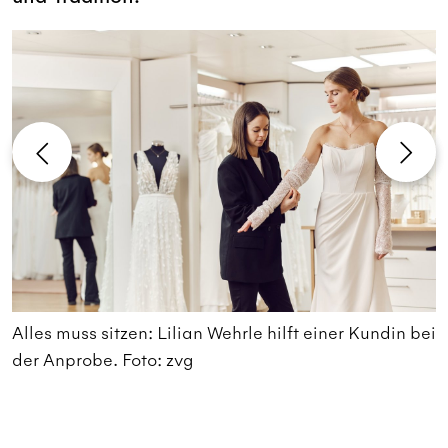
Alles muss sitzen: Lilian Wehrle hilft einer Kundin bei
L
der Anprobe. Foto: zvg
v
S
E
E