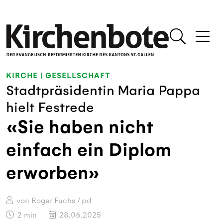
KIRCHE
|
GESELLSCHAFT
Stadtpräsidentin Maria Pappa
hielt Festrede
«Sie haben nicht
einfach ein Diplom
erworben»
von Roger Fuchs / pd
2
min
28.06.2025