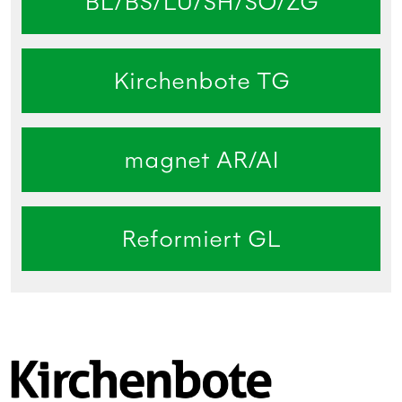
BL/BS/LU/SH/SO/ZG
Kirchenbote TG
magnet AR/AI
Reformiert GL