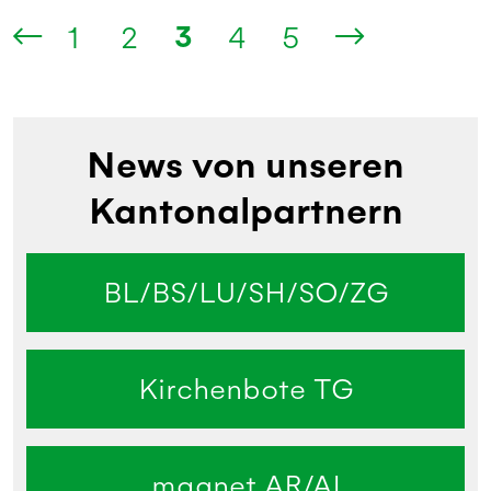
3
1
2
4
5
News von unseren
Kantonalpartnern
BL/BS/LU/SH/SO/ZG
Kirchenbote TG
magnet AR/AI