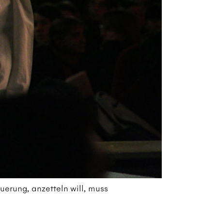
uerung, anzetteln will, muss
Kl
ic