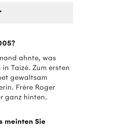
2005?
emand ahnte, was
n Taizé. Zum ersten
bet gewaltsam
erin. Frère Roger
r ganz hinten.
s meinten Sie