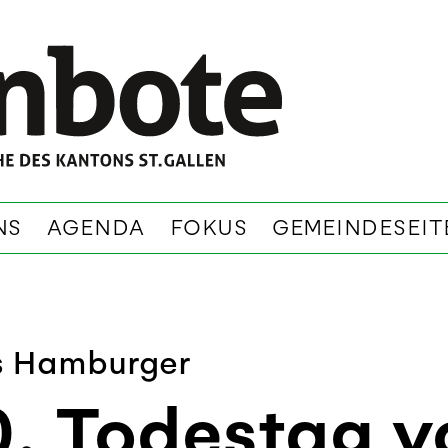
NS
AGENDA
FOKUS
GEMEINDESEIT
us Hamburger
. Todestag v