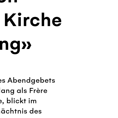
 Kirche
ung»
des Abendgebets
lang als Frère
 blickt im
mächtnis des