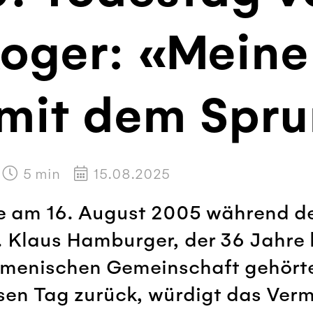
Roger: «Meine
e mit dem Spr
5
min
15.08.2025
de am 16. August 2005 während 
. Klaus Hamburger, der 36 Jahre 
menischen Gemeinschaft gehörte,
sen Tag zurück, würdigt das Ver