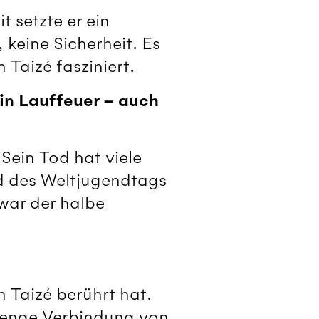
 setzte er ein
keine Sicherheit. Es
Taizé fasziniert.
in Lauffeuer – auch
Sein Tod hat viele
nd des Weltjugendtags
war der halbe
n Taizé berührt hat.
e enge Verbindung von