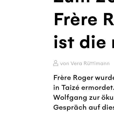
Frère 
ist di
von Vera Rüttimann
Frère Roger wur
in Taizé ermordet
Wolfgang zur öku
Gespräch auf die