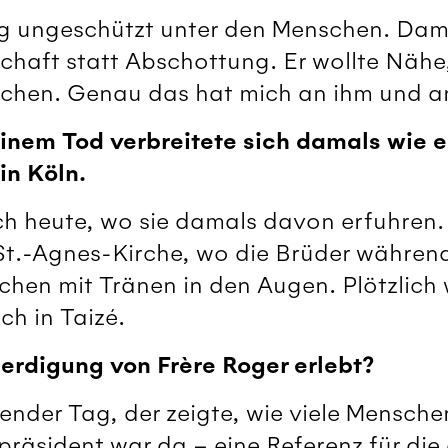
ig ungeschützt unter den Menschen. Damit
haft statt Abschottung. Er wollte Nähe, 
chen. Genau das hat mich an ihm und an 
inem Tod verbreitete sich damals wie e
in Köln.
ch heute, wo sie damals davon erfuhren. 
r St.-Agnes-Kirche, wo die Brüder währe
chen mit Tränen in den Augen. Plötzlich 
ch in Taizé.
erdigung von Frère Roger erlebt?
ender Tag, der zeigte, wie viele Mensche
räsident war da – eine Referenz für di