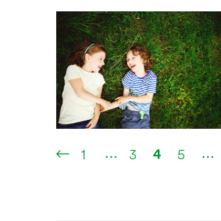
...
...
4
1
3
5