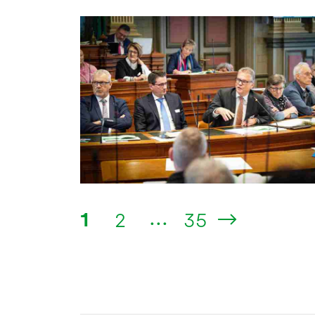
...
1
2
35