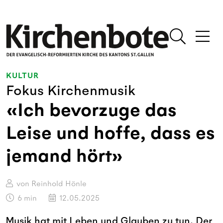
KULTUR
Fokus Kirchenmusik
«Ich bevorzuge das
Leise und hoffe, dass es
jemand hört»
von Reinhold Hönle
6
min
12.05.2025
Musik hat mit Leben und Glauben zu tun. Der